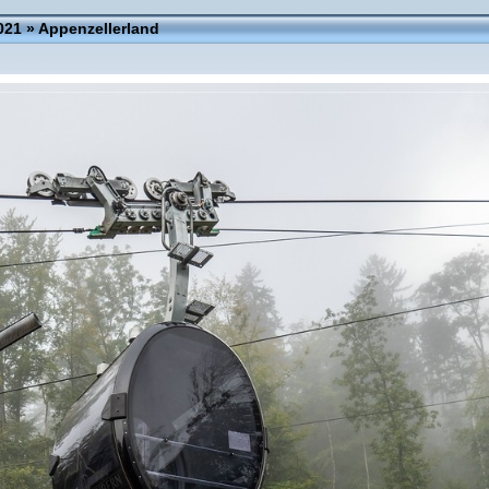
021
»
Appenzellerland