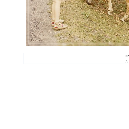
En
An