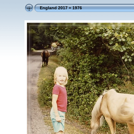
England 2017
»
1976