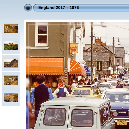
England 2017
»
1976