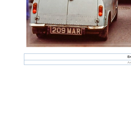
En
An