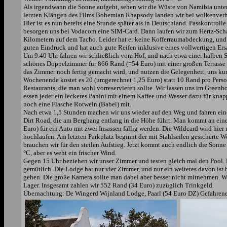
Als irgendwann die Sonne aufgeht, sehen wir die Wüste von Namibia unte
letzten Klängen des Films Bohemian Rhapsody landen wir bei wolkenverha
Hier ist es nun bereits eine Stunde später als in Deutschland. Passkontr
besorgen uns bei Vodacom eine SIM-Card. Dann laufen wir zum Hertz-Scha
Kilometern auf dem Tacho. Leider hat er keine Kofferraumabdeckung, und w
guten Eindruck und hat auch gute Reifen inklusive eines vollwertigen Ersa
Um 9.40 Uhr fahren wir schließlich vom Hof, und nach etwa einer halben S
schönes Doppelzimmer für 866 Rand (=54 Euro) mit einer großen Terrasse 
das Zimmer noch fertig gemacht wird, und nutzen die Gelegenheit, uns k
Wochenende kostet es 20 (umgerechnet 1,25 Euro) statt 10 Rand pro Person 
Restaurants, die man wohl vorreservieren sollte. Wir lassen uns im Greenh
essen jeder ein leckeres Panini mit einem Kaffee und Wasser dazu für kn
noch eine Flasche Rotwein (Babel) mit.
Nach etwa 1,5 Stunden machen wir uns wieder auf den Weg und fahren eine 
Dirt Road, die am Berghang entlang in die Höhe führt. Man kommt an eine
Euro) für ein Auto mit zwei Insassen fällig werden. Die Wildcard wird hier
hochlaufen. Am letzten Parkplatz beginnt der mit Stahlseilen gesicherte 
brauchen wir für den steilen Aufstieg. Jetzt kommt auch endlich die Sonne r
°C, aber es weht ein frischer Wind.
Gegen 15 Uhr beziehen wir unser Zimmer und testen gleich mal den Pool. D
gemütlich. Die Lodge hat nur vier Zimmer, und nur ein weiteres davon i
gehen. Die große Kamera sollte man dabei aber besser nicht mitnehmen.
Lager. Insgesamt zahlen wir 552 Rand (34 Euro) zuzüglich Trinkgeld.
Übernachtung: De Wingerd Wijnland Lodge, Paarl (54 Euro DZ) Gefahrene