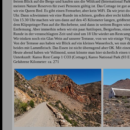
freiem Blick auf die Berge und kaufen uns die Wildcard (International Parks
meisten Nature Reserves für zwei Personen gültig ist. Das Cottage ist gut 
wir ein Queen Bed. Es gibt einen Fernseher, aber kein WiFi. Da wir jetzt d
Uhr. Dann schwimmen wir eine Runde im schönen, großen aber recht kühlen
Um 15.30 Uhr machen wir uns dann auf den 45 Kilometer langen, größtentei
dem Klipspringer Pass auf die Hochebene, und dann in weitem Bogen wieder
Entfernung. Aber immerhin sehen wir ein paar Antilopen, Bergzebras, eine
Runde in der veranschlagten Zeit und sind um 18 Uhr wieder am Restcamp
Wir trinken noch ein Glas Wein auf unserer Terrasse, von wo wir einige V
Von der Terrasse aus haben wir Blick auf ein kleines Wasserloch, wo nun
beides mit Lammfleisch. Das Essen ist nicht überragend aber OK. Mit ein
Heute abend haben wir Vollmond, sonst könnte man hier sicherlich einen 
Unterkunft: Karoo Rest Camp 1 CO3 (Cottage), Karoo National Park (93 E
Gefahrene Kilometer: ca. 271