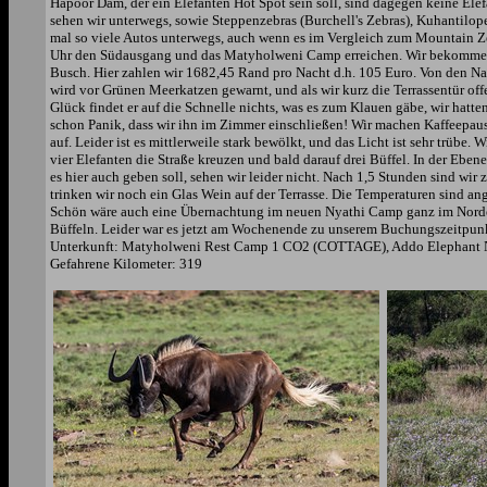
Hapoor Dam, der ein Elefanten Hot Spot sein soll, sind dagegen keine El
sehen wir unterwegs, sowie Steppenzebras (Burchell's Zebras), Kuhantilop
mal so viele Autos unterwegs, auch wenn es im Vergleich zum Mountain Zeb
Uhr den Südausgang und das Matyholweni Camp erreichen. Wir bekommen ei
Busch. Hier zahlen wir 1682,45 Rand pro Nacht d.h. 105 Euro. Von den Nac
wird vor Grünen Meerkatzen gewarnt, und als wir kurz die Terrassentür off
Glück findet er auf die Schnelle nichts, was es zum Klauen gäbe, wir hatt
schon Panik, dass wir ihn im Zimmer einschließen! Wir machen Kaffeepaus
auf. Leider ist es mittlerweile stark bewölkt, und das Licht ist sehr trü
vier Elefanten die Straße kreuzen und bald darauf drei Büffel. In der Ebe
es hier auch geben soll, sehen wir leider nicht. Nach 1,5 Stunden sind w
trinken wir noch ein Glas Wein auf der Terrasse. Die Temperaturen sind a
Schön wäre auch eine Übernachtung im neuen Nyathi Camp ganz im Norden
Büffeln. Leider war es jetzt am Wochenende zu unserem Buchungszeitpunk
Unterkunft: Matyholweni Rest Camp 1 CO2 (COTTAGE), Addo Elephant Na
Gefahrene Kilometer: 319