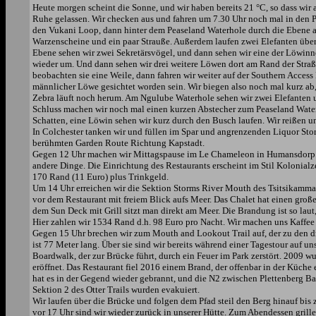
Heute morgen scheint die Sonne, und wir haben bereits 21 °C, so dass wir 
Ruhe gelassen. Wir checken aus und fahren um 7.30 Uhr noch mal in den P
den Vukani Loop, dann hinter dem Peaseland Waterhole durch die Ebene 
Warzenscheine und ein paar Strauße. Außerdem laufen zwei Elefanten über d
Ebene sehen wir zwei Sekretärsvögel, und dann sehen wir eine der Löwinnen 
wieder um. Und dann sehen wir drei weitere Löwen dort am Rand der Stra
beobachten sie eine Weile, dann fahren wir weiter auf der Southern Acces
männlicher Löwe gesichtet worden sein. Wir biegen also noch mal kurz ab
Zebra läuft noch herum. Am Ngulube Waterhole sehen wir zwei Elefanten 
Schluss machen wir noch mal einen kurzen Abstecher zum Peaseland Water
Schatten, eine Löwin sehen wir kurz durch den Busch laufen. Wir reißen u
In Colchester tanken wir und füllen im Spar und angrenzenden Liquor Stor
berühmten Garden Route Richtung Kapstadt.
Gegen 12 Uhr machen wir Mittagspause im Le Chameleon in Humansdorp. D
andere Dinge. Die Einrichtung des Restaurants erscheint im Stil Kolonial
170 Rand (11 Euro) plus Trinkgeld.
Um 14 Uhr erreichen wir die Sektion Storms River Mouth des Tsitsikamma 
vor dem Restaurant mit freiem Blick aufs Meer. Das Chalet hat einen gr
dem Sun Deck mit Grill sitzt man direkt am Meer. Die Brandung ist so laut, 
Hier zahlen wir 1534 Rand d.h. 98 Euro pro Nacht. Wir machen uns Kaffee 
Gegen 15 Uhr brechen wir zum Mouth and Lookout Trail auf, der zu den d
ist 77 Meter lang. Über sie sind wir bereits während einer Tagestour auf 
Boardwalk, der zur Brücke führt, durch ein Feuer im Park zerstört. 200
eröffnet. Das Restaurant fiel 2016 einem Brand, der offenbar in der Küche
hat es in der Gegend wieder gebrannt, und die N2 zwischen Plettenberg B
Sektion 2 des Otter Trails wurden evakuiert.
Wir laufen über die Brücke und folgen dem Pfad steil den Berg hinauf bis
vor 17 Uhr sind wir wieder zurück in unserer Hütte. Zum Abendessen grillen