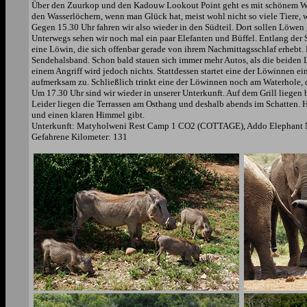
Über den Zuurkop und den Kadouw Lookout Point geht es mit schönem Wei
den Wasserlöchern, wenn man Glück hat, meist wohl nicht so viele Tiere, w
Gegen 15.30 Uhr fahren wir also wieder in den Südteil. Dort sollen Löwen
Unterwegs sehen wir noch mal ein paar Elefanten und Büffel. Entlang der
eine Löwin, die sich offenbar gerade von ihrem Nachmittagsschlaf erhebt. E
Sendehalsband. Schon bald stauen sich immer mehr Autos, als die beiden 
einem Angriff wird jedoch nichts. Stattdessen startet eine der Löwinnen 
aufmerksam zu. Schließlich trinkt eine der Löwinnen noch am Waterhole, 
Um 17.30 Uhr sind wir wieder in unserer Unterkunft. Auf dem Grill liegen
Leider liegen die Terrassen am Osthang und deshalb abends im Schatten. H
und einen klaren Himmel gibt.
Unterkunft: Matyholweni Rest Camp 1 CO2 (COTTAGE), Addo Elephant Na
Gefahrene Kilometer: 131