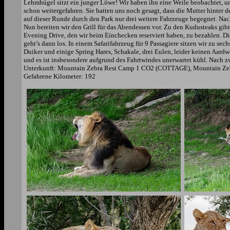
Lehmhügel sitzt ein junger Löwe! Wir haben ihn eine Weile beobachtet, un
schon weitergefahren. Sie hatten uns noch gesagt, dass die Mutter hinter 
auf dieser Runde durch den Park nur drei weitere Fahrzeuge begegnet. Na
Nun bereiten wir den Grill für das Abendessen vor. Zu den Kudusteaks gi
Evening Drive, den wir beim Einchecken reserviert haben, zu bezahlen. D
geht’s dann los. In einem Safarifahrzeug für 9 Passagiere sitzen wir zu sech
Duiker und einige Spring Hares, Schakale, drei Eulen, leider keinen Aard
und es ist insbesondere aufgrund des Fahrtwindes unerwartet kühl. Nach 
Unterkunft: Mountain Zebra Rest Camp 1 CO2 (COTTAGE), Mountain Zebr
Gefahrene Kilometer: 192