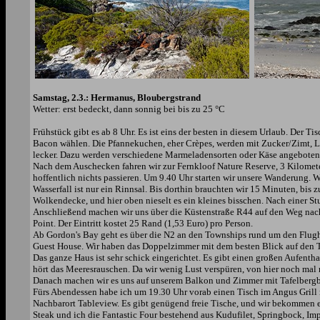
Samstag, 2.3.: Hermanus, Bloubergstrand
Wetter: erst bedeckt, dann sonnig bei bis zu 25 °C
Frühstück gibt es ab 8 Uhr. Es ist eins der besten in diesem Urlaub. Der T
Bacon wählen. Die Pfannekuchen, eher Crèpes, werden mit Zucker/Zimt, Lem
lecker. Dazu werden verschiedene Marmeladensorten oder Käse angeboten
Nach dem Auschecken fahren wir zur Fernkloof Nature Reserve, 3 Kilomete
hoffentlich nichts passieren. Um 9.40 Uhr starten wir unsere Wanderung.
Wasserfall ist nur ein Rinnsal. Bis dorthin brauchten wir 15 Minuten, bi
Wolkendecke, und hier oben nieselt es ein kleines bisschen. Nach einer St
Anschließend machen wir uns über die Küstenstraße R44 auf den Weg nac
Point. Der Eintritt kostet 25 Rand (1,53 Euro) pro Person.
Ab Gordon's Bay geht es über die N2 an den Townships rund um den Flugh
Guest House. Wir haben das Doppelzimmer mit dem besten Blick auf den 
Das ganze Haus ist sehr schick eingerichtet. Es gibt einen großen Aufent
hört das Meeresrauschen. Da wir wenig Lust verspüren, von hier noch mal 
Danach machen wir es uns auf unserem Balkon und Zimmer mit Tafelbergb
Fürs Abendessen habe ich um 19.30 Uhr vorab einen Tisch im Angus Grill r
Nachbarort Tableview. Es gibt genügend freie Tische, und wir bekommen ei
Steak und ich die Fantastic Four bestehend aus Kudufilet, Springbock, Im