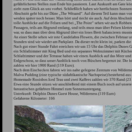
gefährlicheren Stellen zum Ende hin passieren. Laut Auskunft am Gate könn
zieht zum Glück an uns vorbei. Schließlich haben wir herrlichsten Sonnen
Abschnitt geht bis zur Düne „The Witsand“. Auf diesem Teil kann man vo
werden später noch besser. Man hört und riecht sie auch. Auf dem Abschnitt
tolle Ausblicke auf die Felsen und bei „The Point“ sehen wir auch Robben 
Passagen, teils am Abgrund entlang, und teils muss man über Felsen klettern
war, so dass man über dem Abgrund über ein loses Brett balancieren musst
An einer Stelle sehen wir rote Candelabra Flowers, die zwischen Februar u
Stunden sind wir wieder am Parkplatz. Da dieser recht klein ist, parken di
Nach gut einer Stunde Fahrt erreichen wir um 15 Uhr das Dolphin Dunes Gue
ein Schlafzimmer mit King Bed und ein separates Wohnzimmer mit Küchenz
Schlafzimmer und der Terrasse haben wir einen Ausblick auf das Meer und 
Erdgeschoss, so dass unser Ausblick noch von Büschen begrenzt ist. Die 
zahlen wir hier 1900 Rand (119 Euro).
Nach dem Einchecken fahren wir ins nahe gelegene Zentrum von Wilderness
Malva Pudding (eine typische südafrikanische Nachspeise) bestehend aus 
Homemade Rooisbos Iced Teas und zwei Kaffees zahlen wir 370 Rand (23 
Etwa eine Stunde sitzen wir anschließend mit einem Buch noch auf unserer
fantastischen gefärbten Himmel zum Sonnenuntergang.
Unterkunft: Dolphin Dunes Guest House, Wilderness (119 Euro)
Gefahrene Kilometer: 166