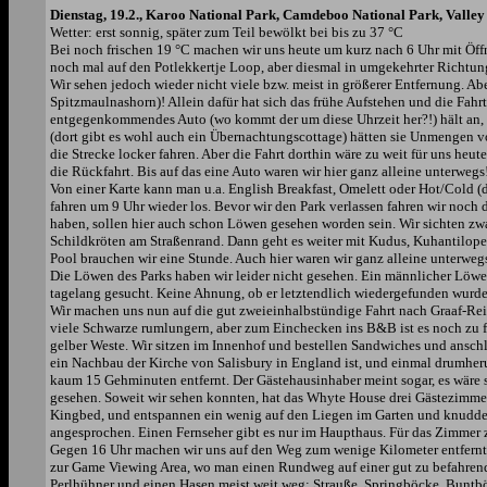
Dienstag, 19.2., Karoo National Park, Camdeboo National Park, Valley 
Wetter: erst sonnig, später zum Teil bewölkt bei bis zu 37 °C
Bei noch frischen 19 °C machen wir uns heute um kurz nach 6 Uhr mit Öff
noch mal auf den Potlekkertje Loop, aber diesmal in umgekehrter Richtung 
Wir sehen jedoch wieder nicht viele bzw. meist in größerer Entfernung. Abe
Spitzmaulnashorn)! Allein dafür hat sich das frühe Aufstehen und die Fah
entgegenkommendes Auto (wo kommt der um diese Uhrzeit her?!) hält an,
(dort gibt es wohl auch ein Übernachtungscottage) hätten sie Unmengen 
die Strecke locker fahren. Aber die Fahrt dorthin wäre zu weit für uns h
die Rückfahrt. Bis auf das eine Auto waren wir hier ganz alleine unterweg
Von einer Karte kann man u.a. English Breakfast, Omelett oder Hot/Cold (
fahren um 9 Uhr wieder los. Bevor wir den Park verlassen fahren wir noch
haben, sollen hier auch schon Löwen gesehen worden sein. Wir sichten zwa
Schildkröten am Straßenrand. Dann geht es weiter mit Kudus, Kuhantilope
Pool brauchen wir eine Stunde. Auch hier waren wir ganz alleine unterweg
Die Löwen des Parks haben wir leider nicht gesehen. Ein männlicher Löw
tagelang gesucht. Keine Ahnung, ob er letztendlich wiedergefunden wurd
Wir machen uns nun auf die gut zweieinhalbstündige Fahrt nach Graaf-Rei
viele Schwarze rumlungern, aber zum Einchecken ins B&B ist es noch zu frü
gelber Weste. Wir sitzen im Innenhof und bestellen Sandwiches und ansch
ein Nachbau der Kirche von Salisbury in England ist, und einmal drumher
kaum 15 Gehminuten entfernt. Der Gästehausinhaber meint sogar, es wäre s
gesehen. Soweit wir sehen konnten, hat das Whyte House drei Gästezimme
Kingbed, und entspannen ein wenig auf den Liegen im Garten und knuddeln
angesprochen. Einen Fernseher gibt es nur im Haupthaus. Für das Zimmer 
Gegen 16 Uhr machen wir uns auf den Weg zum wenige Kilometer entfernt
zur Game Viewing Area, wo man einen Rundweg auf einer gut zu befahrende
Perlhühner und einen Hasen meist weit weg: Strauße, Springböcke, Buntb