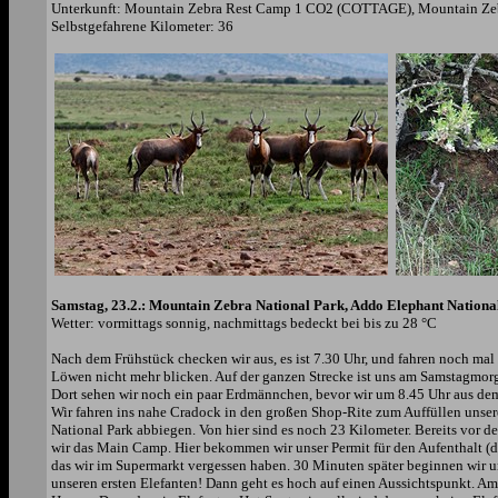
Unterkunft: Mountain Zebra Rest Camp 1 CO2 (COTTAGE), Mountain Zebr
Selbstgefahrene Kilometer: 36
Samstag, 23.2.: Mountain Zebra National Park, Addo Elephant Nationa
Wetter: vormittags sonnig, nachmittags bedeckt bei bis zu 28 °C
Nach dem Frühstück checken wir aus, es ist 7.30 Uhr, und fahren noch ma
Löwen nicht mehr blicken. Auf der ganzen Strecke ist uns am Samstagmorge
Dort sehen wir noch ein paar Erdmännchen, bevor wir um 8.45 Uhr aus dem
Wir fahren ins nahe Cradock in den großen Shop-Rite zum Auffüllen unser
National Park abbiegen. Von hier sind es noch 23 Kilometer. Bereits vor 
wir das Main Camp. Hier bekommen wir unser Permit für den Aufenthalt (d
das wir im Supermarkt vergessen haben. 30 Minuten später beginnen wir 
unseren ersten Elefanten! Dann geht es hoch auf einen Aussichtspunkt. Am