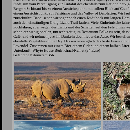
Stadt, um vom Parkausgang zur Einfahrt des ebenfalls zum Nationalpark ge
Bergstraße hinauf bis zu einem Aussichtspunkt mit tollem Blick auf Graaf-
einem Aussichtspunkt auf Felstürme und das Valley of Desolation. Wir la
zurückführt. Dabei sehen wir sogar noch einen Kudubock mit langen Hörn
auch den einstündigen Craig Lizard Trail laufen. Viele Einheimische fahr
hochfahren, aber wegen des Lichts und der Schatten auf den Felstürmen wa
schon ein wenig beeilen, um rechtzeitig im Restaurant Polka zu sein, dass 
Café, und wir nehmen jetzt im Dunkeln doch lieber das Auto. Wir bestel
ebenfalls Vegetables of the Day. Das war womöglich das beste Essen auf 
Lavendel. Zusammen mit einem Bier, einem Cider und einem halben Liter 
Unterkunft: Whyte House B&B, Graaf-Reinet (94 Euro)
Gefahrene Kilometer: 356