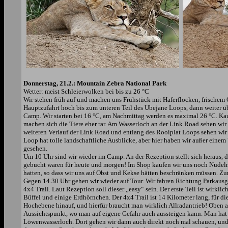
Donnerstag, 21.2.: Mountain Zebra National Park
Wetter: meist Schleierwolken bei bis zu 26 °C
Wir stehen früh auf und machen uns Frühstück mit Haferflocken, frischem 
Hauptzufahrt hoch bis zum unteren Teil des Ubejane Loops, dann weiter
Camp. Wir starten bei 16 °C, am Nachmittag werden es maximal 26 °C. K
machen sich die Tiere eher rar. Am Wasserloch an der Link Road sehen wir
weiteren Verlauf der Link Road und entlang des Rooiplat Loops sehen wir
Loop hat tolle landschaftliche Ausblicke, aber hier haben wir außer eine
gesehen.
Um 10 Uhr sind wir wieder im Camp. An der Rezeption stellt sich heraus, 
gebucht waren für heute und morgen! Im Shop kaufen wir uns noch Nudeln
hatten, so dass wir uns auf Obst und Kekse hätten beschränken müssen. Zu
Gegen 14.30 Uhr gehen wir wieder auf Tour. Wir fahren Richtung Parkaus
4x4 Trail. Laut Rezeption soll dieser „easy“ sein. Der erste Teil ist wirkl
Büffel und einige Erdhörnchen. Der 4x4 Trail ist 14 Kilometer lang, für die
Hochebene hinauf, und hierfür braucht man wirklich Allradantrieb! Oben 
Aussichtspunkt, wo man auf eigene Gefahr auch aussteigen kann. Man hat 
Löwenwasserloch. Dort gehen wir dann auch direkt noch mal schauen, und 