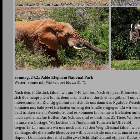
Sonntag, 24.2.: Addo Elephant National Park
Wetter: Sonne mit Wolken bei bis zu 31 °C
Nach dem Frühstück fahren wir um 7.40 Uhr los. Nach ein paar Kilometern
sich überhaupt nicht lohnt, denn man fährt nur durch einen grünen Tunnel
interessanter ist. Richtig gelohnt hat sich für uns dann das Ngulube Wate
kommen uns bald zwei Elefanten entlang der Straße entgegen. Da wir verm
bald trinken sie am Waterhole, und es kommen immer mehr Elefanten auf de
noch zwei einzelne Bullen! Am Schluss sind es bestimmt 25 Tiere. Wir beo
in unserem Cottage. Wir kochen uns Nudeln mit Tomaten in Olivenöl.
Gegen 13 Uhr machen wir uns noch mal auf den Weg. Diesmal fahren wir auf
Schlange, die die Straße überqueren will, doch als sie uns sieht, macht si
Hapoor Dam, doch dort sind außer zwei Schildkröten und ein paar Kudus ke