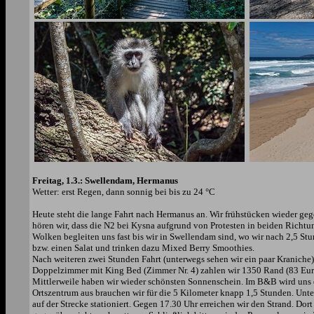
Freitag, 1.3.: Swellendam, Hermanus
Wetter: erst Regen, dann sonnig bei bis zu 24 °C
Heute steht die lange Fahrt nach Hermanus an. Wir frühstücken wieder gege
hören wir, dass die N2 bei Kysna aufgrund von Protesten in beiden Richtu
Wolken begleiten uns fast bis wir in Swellendam sind, wo wir nach 2,5 St
bzw. einen Salat und trinken dazu Mixed Berry Smoothies.
Nach weiteren zwei Stunden Fahrt (unterwegs sehen wir ein paar Kraniche
Doppelzimmer mit King Bed (Zimmer Nr. 4) zahlen wir 1350 Rand (83 Euro).
Mittlerweile haben wir wieder schönsten Sonnenschein. Im B&B wird uns d
Ortszentrum aus brauchen wir für die 5 Kilometer knapp 1,5 Stunden. Unte
auf der Strecke stationiert. Gegen 17.30 Uhr erreichen wir den Strand. Do