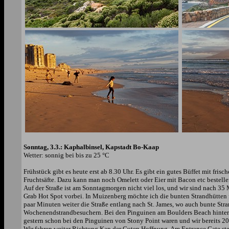
Sonntag, 3.3.: Kaphalbinsel, Kapstadt Bo-Kaap
Wetter: sonnig bei bis zu 25 °C
Frühstück gibt es heute erst ab 8.30 Uhr. Es gibt ein gutes Büffet mit frisc
Fruchtsäfte. Dazu kann man noch Omelett oder Eier mit Bacon etc bestelle
Auf der Straße ist am Sonntagmorgen nicht viel los, und wir sind nach 
Grab Hot Spot vorbei. In Muizenberg möchte ich die bunten Strandhütten f
paar Minuten weiter die Straße entlang nach St. James, wo auch bunte Str
Wochenendstrandbesuchern. Bei den Pinguinen am Boulders Beach hinter S
gestern schon bei den Pinguinen von Stony Point waren und wir bereits 20
Wir fahren weiter Richtung Kap der Guten Hoffnung. Am Entrance Gate stell