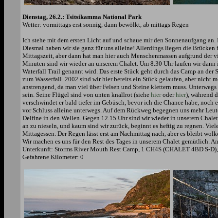
Dienstag, 26.2.: Tsitsikamma National Park
Wetter: vormittags erst sonnig, dann bewölkt, ab mittags Regen
Ich stehe mit dem ersten Licht auf und schaue mir den Sonnenaufgang an
Diesmal haben wir sie ganz für uns alleine! Allerdings liegen die Brücken
Mittagszeit, aber dann hat man hier auch Menschenmassen aufgrund der v
Minuten sind wir wieder an unserem Chalet. Um 8.30 Uhr laufen wir dann in
Waterfall Trail genannt wird. Das erste Stück geht durch das Camp an der 
zum Wasserfall. 2002 sind wir hier bereits ein Stück gelaufen, aber nicht
anstrengend, da man viel über Felsen und Steine klettern muss. Unterwegs
sein. Seine Flügel sind von unten knallrot (siehe
hier
oder
hier
), während d
verschwindet er bald tiefer im Gebüsch, bevor ich die Chance habe, noch
vor Schluss alleine unterwegs. Auf dem Rückweg begegnen uns mehr Leut
Delfine in den Wellen. Gegen 12.15 Uhr sind wir wieder in unserem Chalet
an zu nieseln, und kaum sind wir zurück, beginnt es heftig zu regnen. Vi
Mittagessen. Der Regen lässt erst am Nachmittag nach, aber es bleibt wolk
Wir machen es uns für den Rest des Tages in unserem Chalet gemütlich. Am 
Unterkunft: Storms River Mouth Rest Camp, 1 CH4S (CHALET 4BD S-D), 
Gefahrene Kilometer: 0