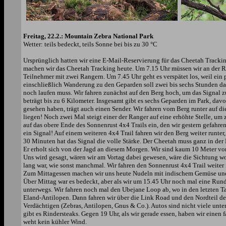
Freitag, 22.2.: Mountain Zebra National Park
Wetter: teils bedeckt, teils Sonne bei bis zu 30 °C
Ursprünglich hatten wir eine E-Mail-Reservierung für das Cheetah Trackin
machen wir das Cheetah Tracking heute. Um 7.15 Uhr müssen wir an der Re
Teilnehmer mit zwei Rangern. Um 7.45 Uhr geht es verspätet los, weil ein 
einschließlich Wanderung zu den Geparden soll zwei bis sechs Stunden dau
noch laufen muss. Wir fahren zunächst auf den Berg hoch, um das Signal
beträgt bis zu 6 Kilometer. Insgesamt gibt es sechs Geparden im Park, dav
gesehen haben, trägt auch einen Sender. Wir fahren vom Berg runter auf 
liegen! Noch zwei Mal steigt einer der Ranger auf eine erhöhte Stelle, um
auf das obere Ende des Sonnenrust 4x4 Trails ein, den wir gestern gefah
ein Signal! Auf einem weiteren 4x4 Trail fahren wir den Berg weiter runter
30 Minuten hat das Signal die volle Stärke. Der Cheetah muss ganz in der
Er erholt sich von der Jagd an diesem Morgen. Wir sind kaum 10 Meter vo
Uns wird gesagt, wären wir am Vortag dabei gewesen, wäre die Sichtung w
lang war, wie sonst manchmal. Wir fahren den Sonnenrust 4x4 Trail weite
Zum Mittagessen machen wir uns heute Nudeln mit indischem Gemüse und sc
Über Mittag war es bedeckt, aber als wir um 15.45 Uhr noch mal eine Rund
unterwegs. Wir fahren noch mal den Ubejane Loop ab, wo in den letzten T
Eland-Antilopen. Dann fahren wir über die Link Road und den Nordteil d
Verdächtigen (Zebras, Antilopen, Gnus & Co.). Autos sind nicht viele un
gibt es Rindersteaks. Gegen 19 Uhr, als wir gerade essen, haben wir eine
weht kein kühler Wind.