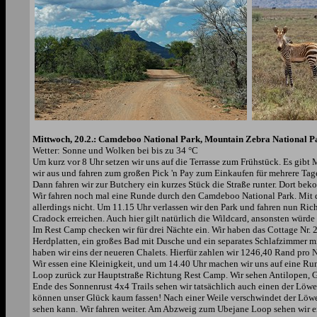
Mittwoch, 20.2.: Camdeboo National Park, Mountain Zebra National P
Wetter: Sonne und Wolken bei bis zu 34 °C
Um kurz vor 8 Uhr setzen wir uns auf die Terrasse zum Frühstück. Es gibt 
wir aus und fahren zum großen Pick 'n Pay zum Einkaufen für mehrere Tage
Dann fahren wir zur Butchery ein kurzes Stück die Straße runter. Dort b
Wir fahren noch mal eine Runde durch den Camdeboo National Park. Mit de
allerdings nicht. Um 11.15 Uhr verlassen wir den Park und fahren nun Ric
Cradock erreichen. Auch hier gilt natürlich die Wildcard, ansonsten würde 
Im Rest Camp checken wir für drei Nächte ein. Wir haben das Cottage Nr. 24
Herdplatten, ein großes Bad mit Dusche und ein separates Schlafzimmer mit 
haben wir eins der neueren Chalets. Hierfür zahlen wir 1246,40 Rand pro 
Wir essen eine Kleinigkeit, und um 14.40 Uhr machen wir uns auf eine Ru
Loop zurück zur Hauptstraße Richtung Rest Camp. Wir sehen Antilopen, 
Ende des Sonnenrust 4x4 Trails sehen wir tatsächlich auch einen der Löwen
können unser Glück kaum fassen! Nach einer Weile verschwindet der Löwe
sehen kann. Wir fahren weiter. Am Abzweig zum Ubejane Loop sehen wir ein