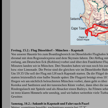
Freitag, 15.2.: Flug Düsseldorf – München – Kapstadt
Von unserer Haustür bis zum Boardingbereich im Düsseldorfer Flughafen h
diesmal mit dem Regionalexpress und dem Skytrain fahren. Der Abflug mi
entlang, am Deutschen Eck (Koblenz) vorbei und über den Frankfurter Fl
Minuten landen wir in München. Drei Stunden haben wir nun noch bis zum
bzw. eine Limonade. Die Preise sind die gleichen wie im Düsseldorfer Hafe
Um 19.35 Uhr soll der Flug mit LH nach Kapstadt starten. Da die Flügel d
starten letztendlich eine halbe Stunde später. Die Flugzeit beträgt etwa 1
fliegen wir am nächtlich beleuchteten München vorbei, dann geht es über 
Korsika und Sardinien und der tunesischen Küste vorbei, dann über die n
Rindergulasch mit Spätzle und als Absacker einen Baileys. An Filmen sehe
ist trotz klaren Himmels sehr unruhig, und wir haben weiterhin viele Turb
Gewitter.
Samstag, 16.2.: Ankunft in Kapstadt und Fahrt nach Paarl
Wetter: vormittags bewölkt, nachmittags sonnig bei 27 °C