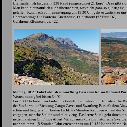
Bier zahlen wir insgesamt 338 Rand (umgerechnet 21 Euro)! Dazu gibt’s d
Man kann hier natürlich auch übernachten, was nicht ganz so günstig ist,
gefallen. Kurz nach Sonnenuntergang um 19.30 Uhr geht es zurück zu unse
Übernachtung: Die Fonteine Guesthouse, Oudtshoorn (57 Euro DZ)
Gefahrene Kilometer: ca. 422
Montag, 18.2.: Fahrt über den Swartberg Pass zum Karoo National Par
Wetter: sonnig bei bis zu 34 °C
Für 7.30 Uhr haben wir Frühstück bestellt mit Rührei und Tomaten. Die Bu
der Straße weiter Richtung Cango Caves und Swartberg Pass. Ab dem Abzweig
schön und liegt jetzt im besten Licht. 45 Minuten brauchen wir auf der S
entgegen, manche Stellen sind relativ eng. Das letzte Stück geht durch ei
netten, kleinen Ort Prince Albert. Wir schauen kurz ins historische Swar
nach weiteren 1,5 Stunden Fahrt erreichen wir um 12.15 Uhr den Karoo Nat