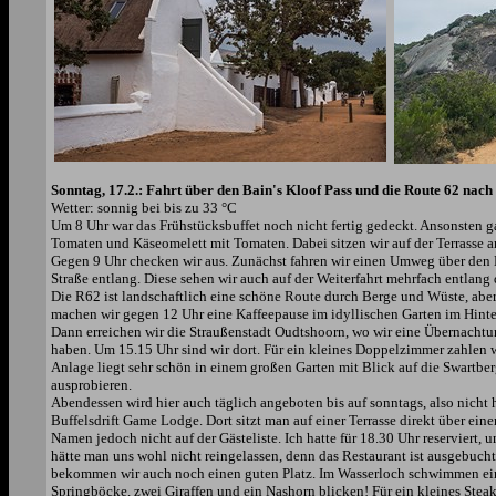
Sonntag, 17.2.: Fahrt über den Bain's Kloof Pass und die Route 62 nac
Wetter: sonnig bei bis zu 33 °C
Um 8 Uhr war das Frühstücksbuffet noch nicht fertig gedeckt. Ansonsten g
Tomaten und Käseomelett mit Tomaten. Dabei sitzen wir auf der Terrasse a
Gegen 9 Uhr checken wir aus. Zunächst fahren wir einen Umweg über den Ba
Straße entlang. Diese sehen wir auch auf der Weiterfahrt mehrfach entlang
Die R62 ist landschaftlich eine schöne Route durch Berge und Wüste, aber 
machen wir gegen 12 Uhr eine Kaffeepause im idyllischen Garten im Hinter
Dann erreichen wir die Straußenstadt Oudtshoorn, wo wir eine Übernacht
haben. Um 15.15 Uhr sind wir dort. Für ein kleines Doppelzimmer zahlen wi
Anlage liegt sehr schön in einem großen Garten mit Blick auf die Swartber
ausprobieren.
Abendessen wird hier auch täglich angeboten bis auf sonntags, also nicht 
Buffelsdrift Game Lodge. Dort sitzt man auf einer Terrasse direkt über ein
Namen jedoch nicht auf der Gästeliste. Ich hatte für 18.30 Uhr reserviert
hätte man uns wohl nicht reingelassen, denn das Restaurant ist ausgebucht
bekommen wir auch noch einen guten Platz. Im Wasserloch schwimmen ein p
Springböcke, zwei Giraffen und ein Nashorn blicken! Für ein kleines Stea