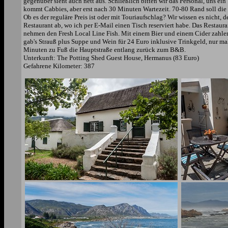
gegenüber sieht auch nett aus. Schließlich bitten wir das Personal, uns ei
kommt Cabbies, aber erst nach 30 Minuten Wartezeit. 70-80 Rand soll die F
Ob es der reguläre Preis ist oder mit Touriaufschlag? Wir wissen es nicht
Restaurant ab, wo ich per E-Mail einen Tisch reserviert habe. Das Restaur
nehmen den Fresh Local Line Fish. Mit einem Bier und einem Cider zahlen
gab's Strauß plus Suppe und Wein für 24 Euro inklusive Trinkgeld, nur ma
Minuten zu Fuß die Hauptstraße entlang zurück zum B&B.
Unterkunft: The Potting Shed Guest House, Hermanus (83 Euro)
Gefahrene Kilometer: 387