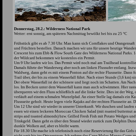
Donnerstag, 28.2.: Wilderness National Park
Wetter: erst sonnig, am späteren Nachmittag bewölkt bei bis zu 25 °C
Frühstück gibt es ab 7.30 Uhr. Man kann sich Cornflakes und Orangensaft
und Früchten bestellen. Danach machen wir uns für unsere heutige Wander
Crescent bis zum Ebb & Flow South Gate des Wilderness National Parks. 14
der Wildcard bekommen wir kostenlos ein Permit.
Um 9 Uhr laufen wir los. Das Permit wird noch mal am Trailhead kontrollier
Damals führte der Wanderweg aber noch am linken Flussufer entlang. Inzwi
Waldweg, dann geht es mit einem Ponton auf die rechte Flussseite. Dann 
Trail über, der bis zu einem Wasserfall führt. Nach einer Stunde (3,6 km)
Der obere Wasserfall ist der schönere und liegt noch im Schatten. Am Nach
los. Im Becken unter dem Wasserfall kann man auch schwimmen. Hier raste
überqueren wir den Fluss schließlich auf die linke Seite. Dies ist der Weg
verläuft auf einem schmalen Wurzelpfad. An einer Stelle lag damals ein Ka
Flussseite geholt. Heute legen viele Kajaks auf der rechten Flussseite an
Um 12 Uhr sind wir wieder in unserer Unterkunft. Wir duschen und laufen 
essen wir einen leckeren Moroccan Chicken Salad (mit roasted butternut an
strips and toasted almonds) bzw. Grilled Fresh Fish mit Potato Wedges 
Trinkgeld. Dann geht es über den Strand wieder zurück zum Dolphin Dune
dunkle Wolken auf, aber es bleibt warm.
Für 18.30 Uhr mache ich telefonisch noch eine Reservierung für das Girls 
nicht weit bis ins Ortszentrum. Ich nehme das Cape Malay Mango Curry